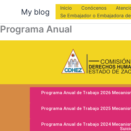
Skip
Inicio
Conócenos
Atenci
My blog
to
Se Embajador o Embajadora d
content
Programa Anual
Programa Anual de Trabajo 2026 Mecanismo 
Programa Anual de Trabajo 2025 Mecanismo 
Programa Anual de Trabajo 2024 Mecanismo 
Suici